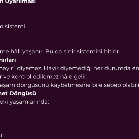
rı Uyarılması 
m sistemi
me hâli yaşanır. Bu da sinir sistemini bitirir.
ırları
hayır” diyemez. Hayır diyemediği her durumda ener
r ve kontrol edilemez hâle gelir.
 yaşam döngüsünü kaybetmesine bile sebep olabili
met Döngüsü
eki yaşamlarında:
u