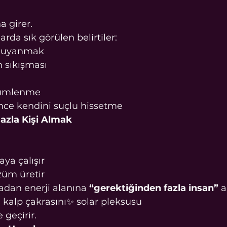
a girer.
da sık görülen belirtiler:
n uyanmak
n sıkışması
ümlenme
nce kendini suçlu hissetme
Fazla Kişi Almak
ya çalışır
züm üretir
dan enerji alanına 
“gerektiğinden fazla insan”
 a
 kalp çakrasını✨ solar pleksusu
geçirir.