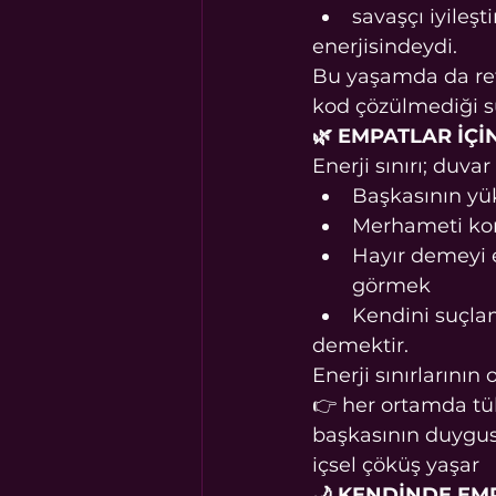
savaşçı iyileşti
enerjisindeydi.
Bu yaşamda da ref
kod çözülmediği sü
🌿 EMPATLAR İÇİ
Enerji sınırı; duvar
Başkasının y
Merhameti ko
Hayır demeyi e
görmek
Kendini suçla
demektir.
Enerji sınırlarını
👉 her ortamda tük
başkasının duygusu
içsel çöküş yaşar
🌙 KENDİNDE EMP