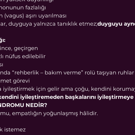
monunun fazlalığı
n (vagus) aşırı uyarılması
r, duyguya yalnızca tanıklık etmez;
duyguyu ayn
ğı:
ince, geçirgen
lı nüfus edilebilir
sı
nda “rehberlik – bakım verme” rolü taşıyan ruhlar
met görevi
a iyileştirmek için gelir ama çoğu, kendini koruma
kendini iyileştiremeden başkalarını iyileştirmeye ç
ENDROMU NEDİR?
u, empatlığın yoğunlaşmış hâlidir.
k istemez