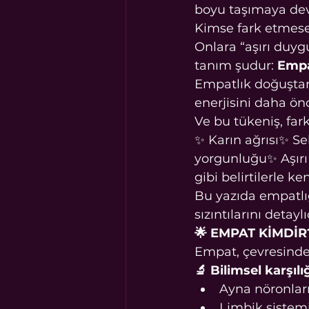
boyu taşımaya dev
Kimse fark etmese
Onlara “aşırı duyg
tanım şudur: 
Emp
Empatlık doğuştan
enerjisini daha önc
Ve bu tükeniş, far
✨ Karın ağrısı✨ Se
yorgunluğu✨ Aşır
gibi belirtilerle ke
Bu yazıda empatlı
sızıntılarını detayl
🌟 EMPAT KİMDİR
Empat, çevresindek
🔬 Bilimsel karşılığ
Ayna nöronları
Limbik sistemi