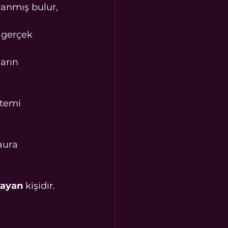
anmış bulur, 
 gerçek 
arın 
stemi 
aura 
layan
 kişidir.