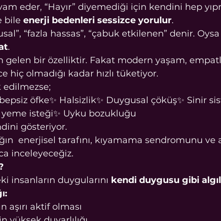
am eder, “Hayır” diyemediği için kendini hep yıpr
 bile 
enerji bedenleri sessizce yorulur
.
usal”, “fazla hassas”, “çabuk etkilenen” denir. Oysa
at
.
 gelen bir özelliktir. Fakat modern yaşam, empatl
e hiç olmadığı kadar hızlı tüketiyor.
k edilmezse;
bepsiz öfke✨ Halsizlik✨ Duygusal çöküş✨ Sinir si
ı yeme isteği✨ Uyku bozukluğu
ndini gösteriyor.
ğın  enerjisel tarafını, kıyamama sendromunu ve 
ıca inceleyeceğiz.
? 
i insanların duygularını 
kendi duygusu gibi algı
ı:
n aşırı aktif olması
n yüksek duyarlılığı