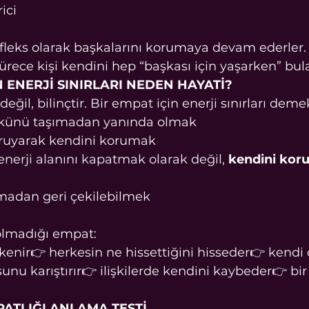
rici
leks olarak başkalarını korumaya devam ederler.
rece kişi kendini hep “başkası için yaşarken” bulab
N ENERJİ SINIRLARI NEDEN HAYATİ?
 değil, bilinçtir. Bir empat için enerji sınırları deme
ükünü taşımadan yanında olmak
ruyarak kendini korumak
nerji alanını kapatmak olarak değil, 
kendini ko
madan geri çekilebilmek
n olmadığı empat:
enir👉 herkesin ne hissettiğini hisseder👉 kendi 
nu karıştırır👉 ilişkilerde kendini kaybeder👉 bi
ATLIĞI ANLAMA TESTİ 