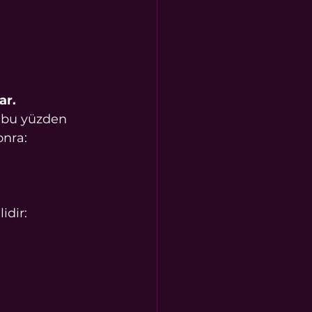
ar.
e bu yüzden 
onra:
idir: