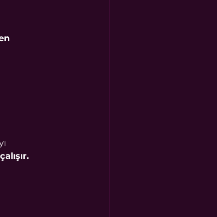
en 
yı 
alışır.