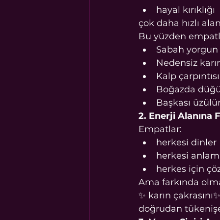
hayal kırıklığı
çok daha hızlı alan
Bu yüzden empatlar
Sabah yorgu
Nedensiz karı
Kalp çarpıntısı
Boğazda düğ
Başkası üzülü
2. Enerji Alanına 
Empatlar:
herkesi dinler
herkesi anlama
herkes için çö
Ama farkında olma
✨ karın çakrasını✨
doğrudan tükenişe 