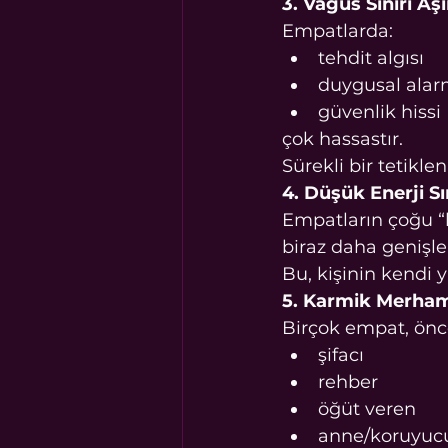
3. Vagus Siniri Aşı
Empatlarda:
tehdit algısı
duygusal alar
güvenlik hissi
çok hassastır.
Sürekli bir tetiklen
4. Düşük Enerji Sın
Empatların çoğu “
biraz daha genişle
Bu, kişinin kendi
5. Karmik Merha
Birçok empat, önc
şifacı
rehber
öğüt veren
anne/koruyuc