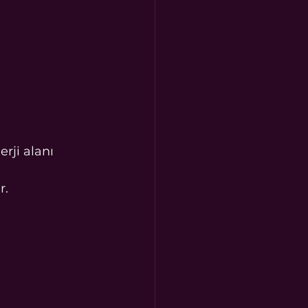
ji alanı 
r.