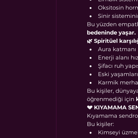
Oksitosin hor
Sinir sistemini
Bu yüzden empatla
bedeninde yaşar.
🌿 Spiritüel karşılı
Aura katmanı 
Enerji alanı hız
Şifacı ruh yapı
Eski yaşamları
Karmik merha
Bu kişiler, dünyay
öğrenmediği için 
💔 KIYAMAMA S
Kıyamama sendrom
Bu kişiler:
Kimseyi üzme