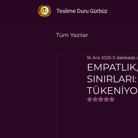
Teslime Duru Gürbüz
Tüm Yazılar
16 Ara 2025
3 dakikada 
EMPATLIK
SINIRLAR
TÜKENİY
5 üzerinden NaN y