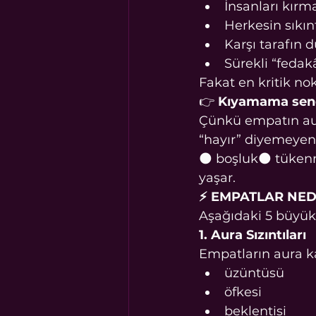
İnsanları kırm
Herkesin sıkın
Karşı tarafın
Sürekli “feda
Fakat en kritik no
👉 
Kıyamama sendr
Çünkü empatın aura
“hayır” diyemeyen,
🌑 boşluk🌑 tüken
yaşar.
⚡ EMPATLAR NED
Aşağıdaki 5 büyük
1. Aura Sızıntıları
Empatların aura k
üzüntüsü
öfkesi
beklentisi