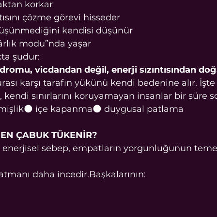
aktan korkar
tısını çözme görevi hisseder
 düşünmediğini kendisi düşünür
kârlık modu”nda yaşar
kta şudur:
omu, vicdandan değil, enerji sızıntısından doğ
sı karşı tarafın yükünü kendi bedenine alır. İşt
 kendi sınırlarını koruyamayan insanlar bir süre s
mişlik🌑 içe kapanma🌑 duygusal patlama
EN ÇABUK TÜKENİR?
 enerjisel sebep, empatların yorgunluğunun temel
atmanı daha incedir.Başkalarının: