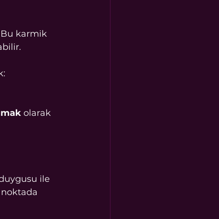
 Bu karmik 
ilir.
k:
rumak
 olarak 
duygusu ile 
r noktada 