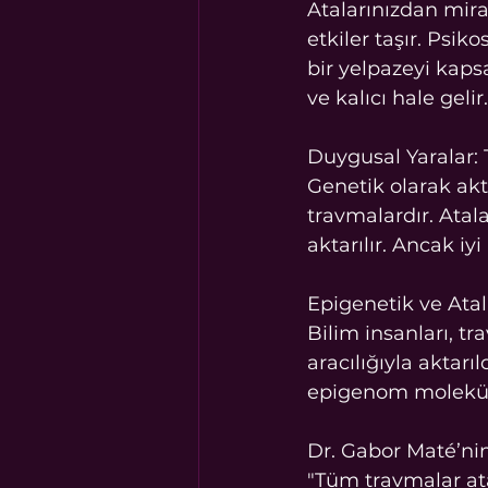
Atalarınızdan mira
etkiler taşır. Psik
bir yelpazeyi kaps
ve kalıcı hale gelir.
Duygusal Yaralar: 
Genetik olarak akt
travmalardır. Atal
aktarılır. Ancak 
Epigenetik ve Ata
Bilim insanları, t
aracılığıyla aktarıl
epigenom moleküll
Dr. Gabor Maté’nin
"Tüm travmalar at