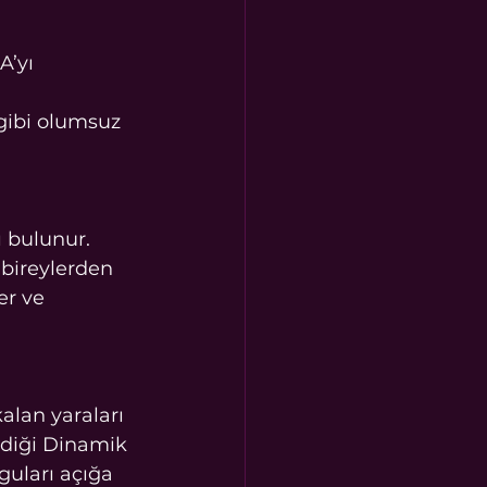
’yı 
gibi olumsuz 
 bulunur. 
 bireylerden 
er ve 
alan yaraları 
irdiği Dinamik 
uları açığa 