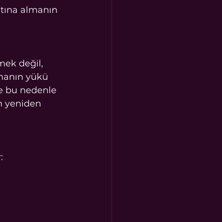
altına almanın 
mek değil, 
manın yükü 
te bu nedenle 
ın yeniden 
: