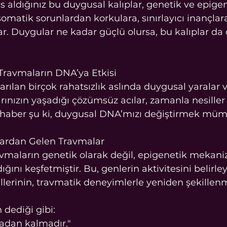
s aldığınız bu duygusal kalıplar, genetik ve epige
osomatik sorunlardan korkulara, sınırlayıcı inançlar
ar. Duygular ne kadar güçlü olursa, bu kalıplar da 
Travmaların DNA’ya Etkisi
arılan birçok rahatsızlık aslında duygusal yaralar 
arınızın yaşadığı çözümsüz acılar, zamanla nesille
iyi haber şu ki, duygusal DNA’mızı değiştirmek mü
lardan Gelen Travmalar
ravmaların genetik olarak değil, epigenetik mekani
dığını keşfetmiştir. Bu, genlerin aktivitesini belirle
erinin, travmatik deneyimlerle yeniden şekillenm
 dediği gibi:
adan kalmadır."