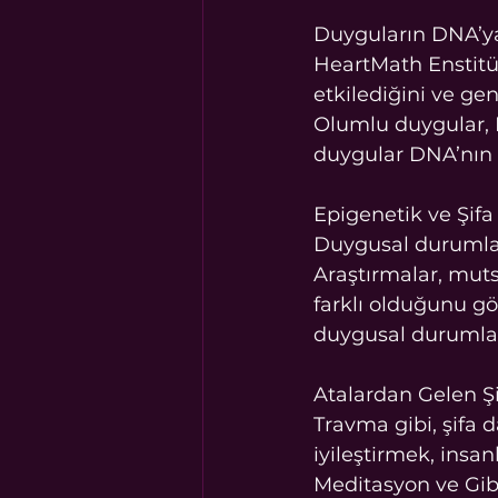
Duyguların DNA’ya
HeartMath Enstitü
etkilediğini ve ge
Olumlu duygular, 
duygular DNA’nın 
Epigenetik ve Şifa
Duygusal durumlar 
Araştırmalar, muts
farklı olduğunu gö
duygusal durumlarl
Atalardan Gelen Ş
Travma gibi, şifa d
iyileştirmek, insan
Meditasyon ve Gibb