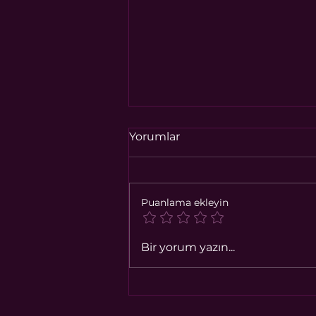
Yorumlar
Puanlama ekleyin
AĞUSTOS 2026
Bir yorum yazın...
ENERJİSEL ÖNGÖRÜSÜ
Ağustos ayında bizi neler
bekliyor?