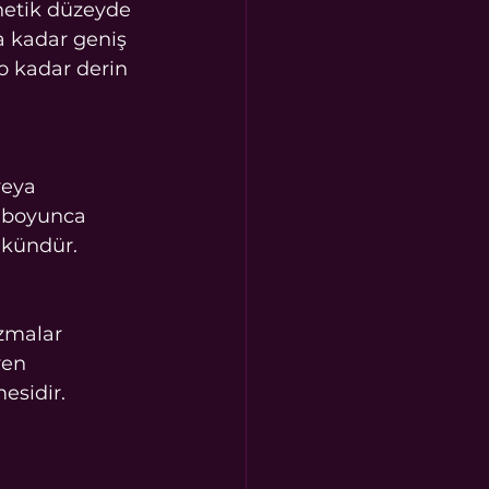
netik düzeyde 
a kadar geniş 
o kadar derin 
veya 
r boyunca 
mkündür.
zmalar 
yen 
esidir.