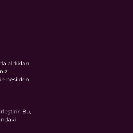
a aldıkları 
ız. 
e nesilden 
eştirir. Bu, 
tındaki 