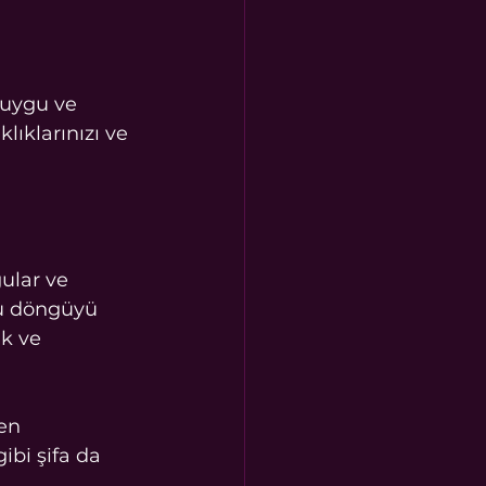
duygu ve 
lıklarınızı ve 
ular ve 
bu döngüyü 
k ve 
en 
ibi şifa da 