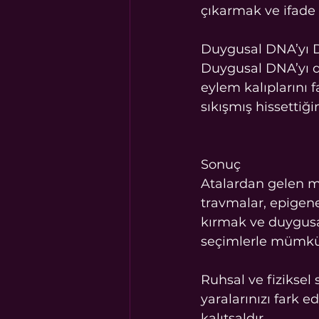
çıkarmak ve ifade e
Duygusal DNA’yı
Duygusal DNA’yı d
eylem kalıplarını f
sıkışmış hissettiği
Sonuç
Atalardan gelen mir
travmalar, epigene
kırmak ve duygusal
seçimlerle mümk
Ruhsal ve fiziksel
yaralarınızı fark e
kalıtsaldır.