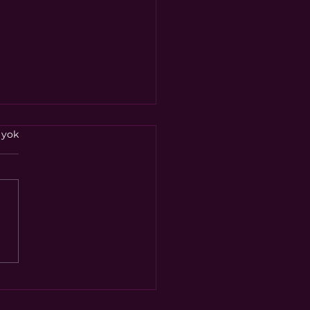
 yok
 Enerjisi: Ruhun
yaya Tutunduğu İlk
kans