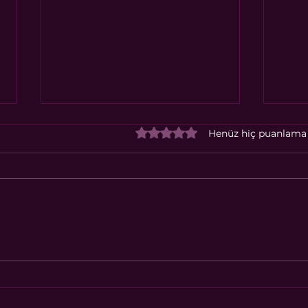
5 üzerinden 0 yıldız
Henüz hiç puanlama
Temmuz 2026 Enerjisi: Bu
Baba
Ay Bizi Neler Bekliyor?
Dün
Fre