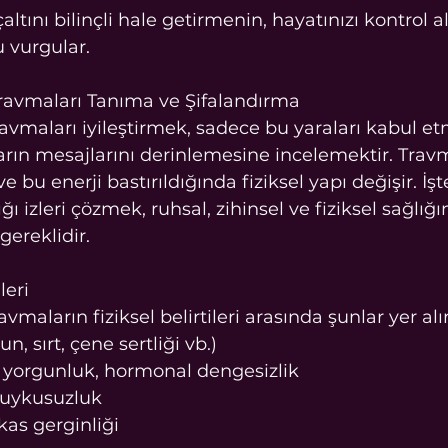
çaltını bilinçli hale getirmenin, hayatınızı kontrol 
 vurgular.
ravmaları Tanıma ve Şifalandırma
avmaları iyileştirmek, sadece bu yaraları kabul et
rın mesajlarını derinlemesine incelemektir. Trav
 bu enerji bastırıldığında fiziksel yapı değişir. İş
ğı izleri çözmek, ruhsal, zihinsel ve fiziksel sağlığ
gereklidir.
leri
vmaların fiziksel belirtileri arasında şunlar yer alır
n, sırt, çene sertliği vb.)
, yorgunluk, hormonal dengesizlik
 uykusuzluk
kas gerginliği