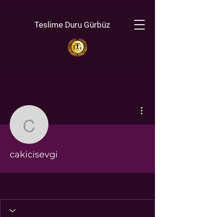
Teslime Duru Gürbüz
Diğer Eylemler
cakicisevgi
cakicisevgi