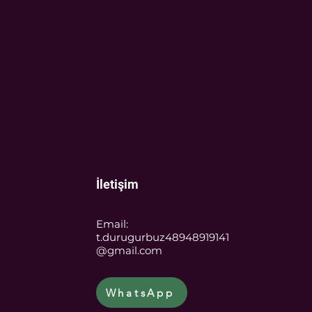
İletişim
Email:
t.durugurbuz48948919141
@gmail.com
WhatsApp