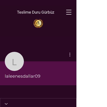
Teslime Duru Gürbüz
Diğer Eylemler
laleenesdallar09
laleenesdallar09