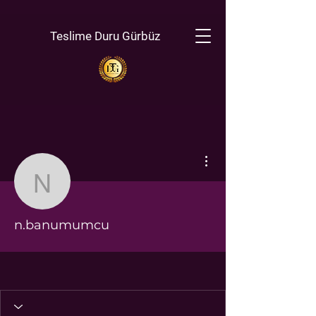
Teslime Duru Gürbüz
Diğer Eylemler
n.banumumcu
n.banumumcu