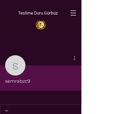
Teslime Duru Gürbüz
Diğer Eylemler
semrabzc9
semrabzc9