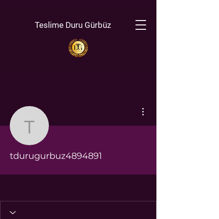
Teslime Duru Gürbüz
Diğer Eylemler
tdurugurbuz4894891
tdurugurbuz4894891