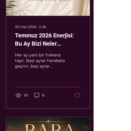
dağılmaya başlayabilir.
Çünkü bu ayın ana
teması, artık...
30 Haz 2026
∙
3
dk.
Temmuz 2026 Enerjisi:
Bu Ay Bizi Neler
Bekliyor?
Her ay yeni bir frekans
taşır. Bazı aylar harekete
geçirir, bazı aylar
dinlenmeye çağırır.
Bazıları ise hayatımızın
yönünü değiştirecek
kararları sessizce
önümüze bırakır.
151
8
Temmuz 2026, tam da
bu aylardan biri. Bu ay,
yalnızca dış dünyada
değil, iç dünyamızda da
önemli hareketlenmeler
yaşanabilir. Uzun süredir