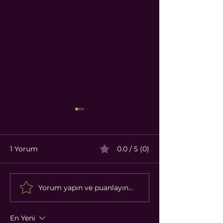
1 Yorum
0.0 / 5 (0)
Yorum yapın ve puanlayın...
Temmuz 2026 Enerjisi:
Baba Enerjisi:
Bu Ay Bizi Neler
Dünyaya Tutu
Bekliyor?
İlk Frekans
En Yeni