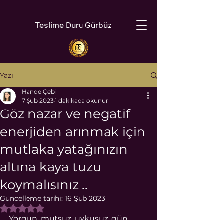
Teslime Duru Gürbüz
Yazı
Hande Çebi
7 Şub 2023
1 dakikada okunur
Göz nazar ve negatif
enerjiden arınmak için
mutlaka yatağınızın
altına kaya tuzu
koymalısınız ..
Güncelleme tarihi:
16 Şub 2023
5 üzerinden NaN yıldız
Yorgun, mutsuz, uykusuz ,gün 