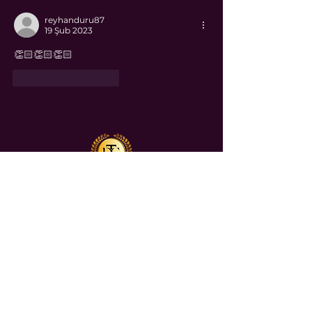
reyhanduru87
19 Şub 2023
👏🏻👏🏻👏🏻
Beğen
Yanıtla
Teslime
DURU GÜRBÜZ
Bireysel Danışmanlıklar
Bioenerji