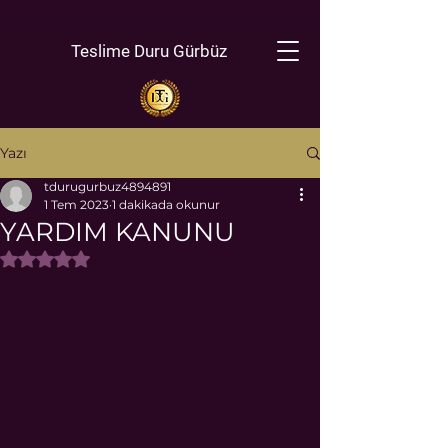
Teslime Duru Gürbüz
Yazı
tdurugurbuz4894891
1 Tem 2023
1 dakikada okunur
YARDIM KANUNU
5 üzerinden NaN yıldız