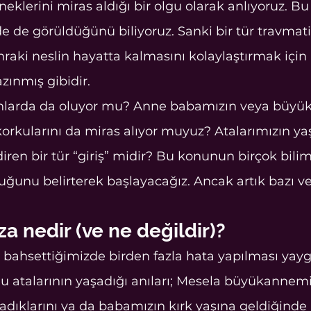
neklerini miras aldığı bir olgu olarak anlıyoruz. B
 de görüldüğünü biliyoruz. Sanki bir tür travmati
nraki neslin hayatta kalmasını kolaylaştırmak için 
zınmış gibidir.
anlarda da oluyor mu? Anne babamızın veya büyü
rkularını da miras alıyor muyuz? Atalarımızın ya
diren bir tür “giriş” midir? Bu konunun birçok bilim
uğunu belirterek başlayacağız. Ancak artık bazı ver
za nedir (ve ne değildir)?
bahsettiğimizde birden fazla hata yapılması yaygı
u atalarının yaşadığı anıları; Mesela büyükannemi
dıklarını ya da babamızın kırk yaşına geldiğinde 