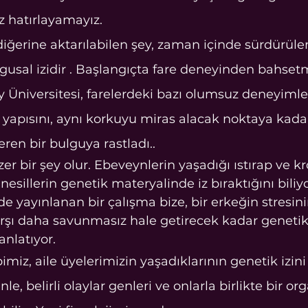
iz hatırlayamayız.
 diğerine aktarılabilen şey, zaman içinde sürdürüle
usal izidir . Başlangıçta fare deneyinden bahsetmi
 Üniversitesi, farelerdeki bazı olumsuz deneyimler
 yapısını, aynı korkuyu miras alacak noktaya kada
eren bir bulguya rastladı..
r bir şey olur. Ebeveynlerin yaşadığı ıstırap ve kr
esillerin genetik materyalinde iz bıraktığını biliyo
de yayınlanan bir çalışma bize, bir erkeğin stresini
şı daha savunmasız hale getirecek kadar genetik 
anlatıyor.
imiz, aile üyelerimizin yaşadıklarının genetik izin
le, belirli olaylar genleri ve onlarla birlikte bir o