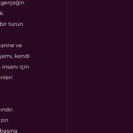
u gerçeğin 
k 
bir türün 
kanne ve 
şamı, kendi 
 insanı için 
ileri 
ndır. 
zin 
başına 