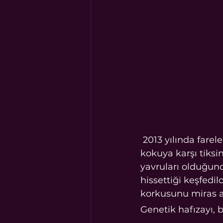
 2013 yılında fareler üzerinde ilginç bir deney yapıldı . Bunlardan bir grup, bir tür 
kokuya karşı tiksi
yavruları olduğund
hissettiği keşfedi
korkusunu miras a
Genetik hafızayı,