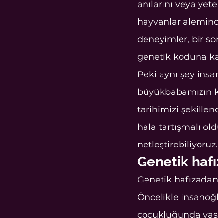
anılarını veya yete
hayvanlar aleminde
deneyimler, bir so
genetik koduna ka
Peki aynı şey ins
büyükbabamızın ko
tarihimizi şekillen
hala tartışmalı old
netleştirebiliyoruz.
Genetik hafı
Genetik hafızadan 
Öncelikle insanoğl
çocukluğunda yaşa