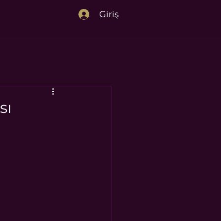
Giriş
sı