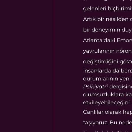
gelenleri hiçbirim
Artık bir nesilden
bir deneyimin duyg
Atlanta'daki Emory
yavrularının nöron
değiştirdiğini göst
İnsanlarda da benze
durumlarının yeni n
Psikiyatri
 dergisin
olumsuzluklara kar
etkileyebileceğini 
Canlılar olarak hep
taşıyoruz. Bu neden