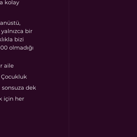
a kolay 
ğanüstü, 
yalnızca bir 
ıkla bizi 
%100 olmadığı 
 aile 
. Çocukluk 
n sonsuza dek 
için her 