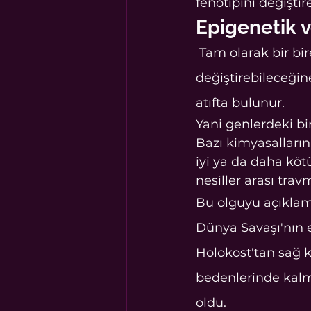
fenotipini değiştire
Epigenetik 
 Tam olarak bir bireyin deneyimlerinin DNA'nın ifade edilme biçimini nasıl 
değiştirebileceğin
atıfta bulunur.
Yani genlerdeki bi
Bazı kimyasalların
iyi ya da daha kötü
nesiller arası trav
Bu olguyu açıklama
Dünya Savaşı'nın et
Holokost'tan sağ k
bedenlerinde kalmad
oldu.