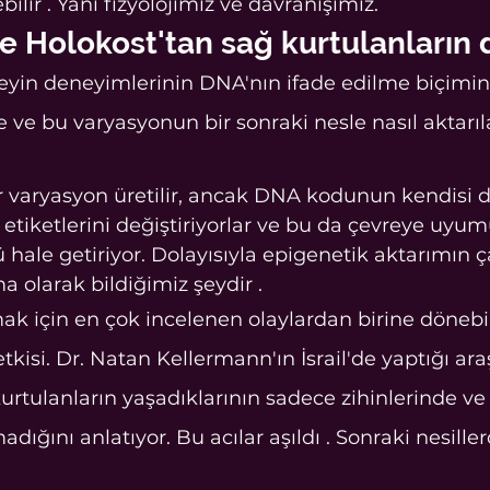
bilir . Yani fizyolojimiz ve davranışımız.
ve Holokost'tan sağ kurtulanların
e ve bu varyasyonun bir sonraki nesle nasıl aktarıl
r varyasyon üretilir, ancak DNA kodunun kendisi 
 etiketlerini değiştiriyorlar ve bu da çevreye uy
 hale getiriyor. Dolayısıyla epigenetik aktarımın ç
ma olarak bildiğimiz şeydir .
k için en çok incelenen olaylardan birine dönebilir
kisi. Dr. Natan Kellermann'ın İsrail'de yaptığı araş
urtulanların yaşadıklarının sadece zihinlerinde ve
ığını anlatıyor. Bu acılar aşıldı . Sonraki nesiller