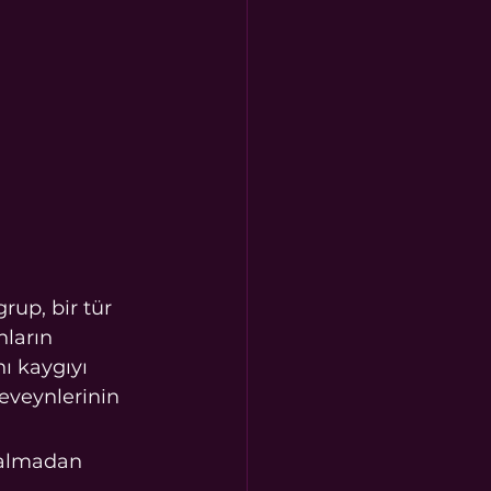
nların 
ı kaygıyı 
eveynlerinin 
kalmadan 