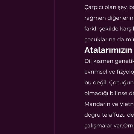
Çarpıcı olan şey, b
rağmen diğerlerini
farklı şekilde kar
çocuklarına da mir
Atalarımızın 
Dil kısmen genetik 
evrimsel ve fizyol
bu değil. Çocuğun 
olmadığı bilinse d
Mandarin ve Vietna
doğru telaffuzu d
çalışmalar var.Örn