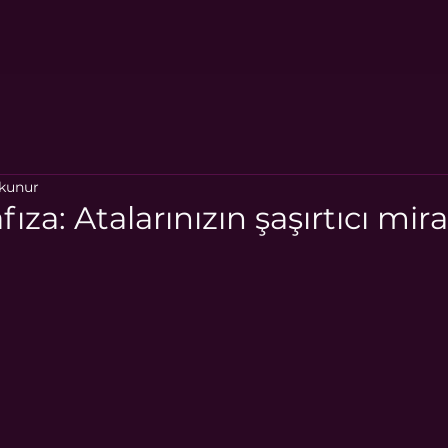
okunur
ıza: Atalarınızın şaşırtıcı mira
ıldız