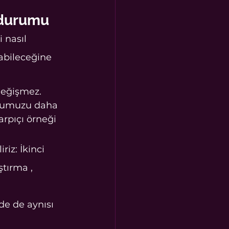
 durumu
abileceğine 
değişmez. 
umumuzu daha 
arpıçı örneği 
iz: İkinci 
tırma , 
 
de de aynısı 