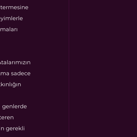
östermesine 
yimlerle 
zmaları 
Atalarımızın 
 Ama sadece 
kınlığın 
) genlerde 
teren 
n gerekli 