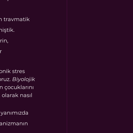
n travmatik 
ştik. 
in, 
r 
onik stres 
ruz. 
Biyolojik 
n çocuklarını 
olarak nasıl 
i yanımızda 
rganizmanın 